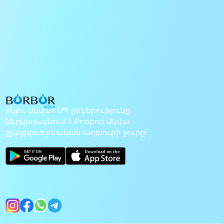
«Նյու Ակվա» ՍՊ ընկերությունը
ներկայացնում է Բոռբոռ Ակվա
շշալցված բնական աղբյուրի ջուրը: