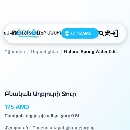
ԳԼԽԱՎՈՐ
ԽԱՆՈՒԹ
ՄԵՐ ՄԱՍԻՆ
ԲԼՈԳ
HY
ՀԱՐՑԵՐ
/
AMD
ԿԱՊ
Գլխավոր
/
Ապրանքներ
/
Natural Spring Water 0.5L
0.5L
Բնական Աղբյուրի Ջուր
175 AMD
Բնական աղբյուրի խմելու ջուր 0.5Լ
․
Շշալցված է Բոռբոռ տեղանքի աղբյուրից